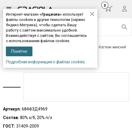
0
Интернет-магазин
«Грациола»
использует
файлы cookies и другие технологии (сервис
Яндекс.Метрика), чтобы сделать Вашу
работу с сайтом максимально удобной.
Взаимодействуя с сайтом, Вы соглашаетесь
с использованием файлов cookies.
Главная
>
Женская одежда
>
Комплекты, пижамы
> Костюм женский
Понятно
М684*
Подробная информация о файлах cookies.
КОСТЮМ ЖЕНСКИЙ М684*
Артикул:
684Ф3Д4969
Состав:
80% х/б, 20% п/э
ГОСТ:
31409-2009