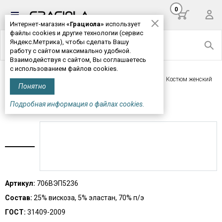
0
Интернет-магазин
«Грациола»
использует
файлы cookies и другие технологии (сервис
Яндекс.Метрика), чтобы сделать Вашу
работу с сайтом максимально удобной.
Взаимодействуя с сайтом, Вы соглашаетесь
с использованием файлов cookies.
Главная
>
Женская одежда
>
Комплекты, пижамы
> Костюм женский
Понятно
М706*
Подробная информация о файлах cookies.
КОСТЮМ ЖЕНСКИЙ М706*
Артикул:
706ВЭП5236
Состав:
25% вискоза, 5% эластан, 70% п/э
ГОСТ:
31409-2009