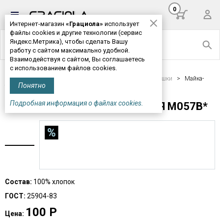
0
Интернет-магазин
«Грациола»
использует
файлы cookies и другие технологии (сервис
Яндекс.Метрика), чтобы сделать Вашу
работу с сайтом максимально удобной.
Взаимодействуя с сайтом, Вы соглашаетесь
с использованием файлов cookies.
Главная
>
Детская одежда
>
Майки, футболки, тельняшки
> Майка-
Понятно
тельняшка детская М057В*
Подробная информация о файлах cookies.
МАЙКА-ТЕЛЬНЯШКА ДЕТСКАЯ М057В*
Состав:
100% хлопок
ГОСТ:
25904-83
100
Р
Цена: