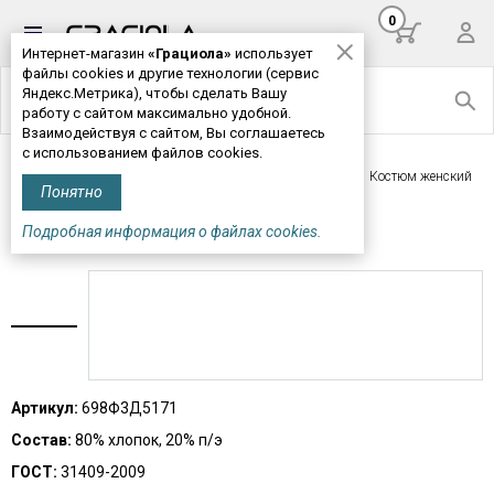
0
Интернет-магазин
«Грациола»
использует
файлы cookies и другие технологии (сервис
Яндекс.Метрика), чтобы сделать Вашу
работу с сайтом максимально удобной.
Взаимодействуя с сайтом, Вы соглашаетесь
с использованием файлов cookies.
Главная
>
Женская одежда
>
Комплекты, пижамы
> Костюм женский
Понятно
М698*
Подробная информация о файлах cookies.
КОСТЮМ ЖЕНСКИЙ М698*
Артикул:
698Ф3Д5171
Состав:
80% хлопок, 20% п/э
ГОСТ:
31409-2009