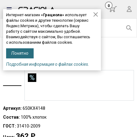
0
Интернет-магазин
«Грациола»
использует
файлы cookies и другие технологии (сервис
Яндекс.Метрика), чтобы сделать Вашу
работу с сайтом максимально удобной.
Взаимодействуя с сайтом, Вы соглашаетесь
с использованием файлов cookies.
Главная
>
Мужская одежда
> Шорты мужские М650*
Понятно
ШОРТЫ МУЖСКИЕ М650*
Подробная информация о файлах cookies.
Артикул:
650КХ4148
Состав:
100% хлопок
ГОСТ:
31410-2009
362
Р