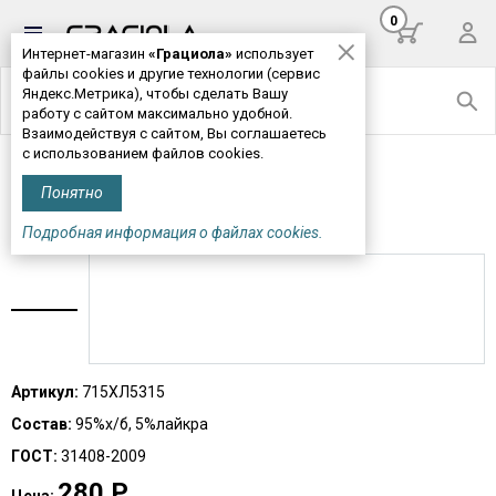
0
Интернет-магазин
«Грациола»
использует
файлы cookies и другие технологии (сервис
Яндекс.Метрика), чтобы сделать Вашу
работу с сайтом максимально удобной.
Взаимодействуя с сайтом, Вы соглашаетесь
с использованием файлов cookies.
Главная
>
Мужская одежда
> Трусы мужские М715*
Понятно
ТРУСЫ МУЖСКИЕ М715*
Подробная информация о файлах cookies.
Артикул:
715ХЛ5315
Состав:
95%х/б, 5%лайкра
ГОСТ:
31408-2009
280
Р