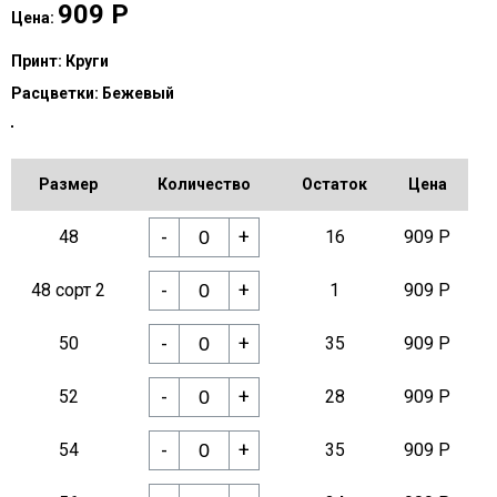
909
Р
Цена:
Принт:
Круги
Расцветки:
Бежевый
Размер
Количество
Остаток
Цена
-
+
48
16
909 Р
-
+
48 сорт 2
1
909 Р
-
+
50
35
909 Р
-
+
52
28
909 Р
-
+
54
35
909 Р