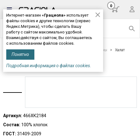
0
Интернет-магазин
«Грациола»
использует
файлы cookies и другие технологии (сервис
Яндекс.Метрика), чтобы сделать Вашу
работу с сайтом максимально удобной.
Взаимодействуя с сайтом, Вы соглашаетесь
с использованием файлов cookies.
Главная
>
Женская одежда
>
Платья, халаты, сарафаны
> Халат
Понятно
женский М466*
Подробная информация о файлах cookies.
ХАЛАТ ЖЕНСКИЙ М466*
Артикул:
466ХК2184
Состав:
100% хлопок
ГОСТ:
31409-2009